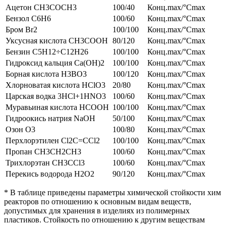
Ацетон CH3COCH3
100/40
Конц.max/°Cmax
Бензол C6H6
100/60
Конц.max/°Cmax
Бром Br2
100/100
Конц.max/°Cmax
Уксусная кислота CH3COOH
80/120
Конц.max/°Cmax
Бензин C5H12÷C12H26
100/100
Конц.max/°Cmax
Гидроксид кальция Ca(OH)2
100/100
Конц.max/°Cmax
Борная кислота H3BO3
100/120
Конц.max/°Cmax
Хлорноватая кислота HClO3
20/80
Конц.max/°Cmax
Царская водка 3HCl+1HNO3
100/60
Конц.max/°Cmax
Муравьиная кислота HCOOH
100/100
Конц.max/°Cmax
Гидроокись натрия NaOH
50/100
Конц.max/°Cmax
Озон O3
100/80
Конц.max/°Cmax
Перхлорэтилен Cl2C=CCl2
100/100
Конц.max/°Cmax
Пропан CH3CH2CH3
100/60
Конц.max/°Cmax
Трихлорэтан CH3CCl3
100/60
Конц.max/°Cmax
Перекись водорода H2O2
90/120
Конц.max/°Cmax
* В таблице приведены параметры химической стойкости хим
реакторов по отношению к основным видам веществ,
допустимых для хранения в изделиях из полимерных
пластиков. Стойкость по отношению к другим веществам