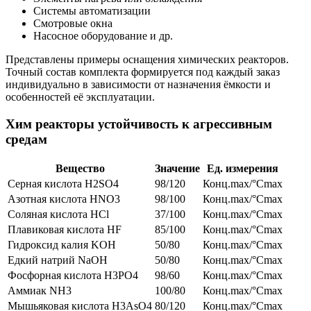
Системы автоматизации
Смотровые окна
Насосное оборудование и др.
Представлены примеры оснащения химических реакторов.
Точный состав комплекта формируется под каждый заказ
индивидуально в зависимости от назначения ёмкости и
особенностей её эксплуатации.
Хим реакторы устойчивость к агрессивным
средам
Вещество
Значение
Ед. измерения
Серная кислота H2SO4
98/120
Конц.max/°Cmax
Азотная кислота HNO3
98/100
Конц.max/°Cmax
Соляная кислота HCl
37/100
Конц.max/°Cmax
Плавиковая кислота HF
85/100
Конц.max/°Cmax
Гидроксид калия KOH
50/80
Конц.max/°Cmax
Едкий натрий NaOH
50/80
Конц.max/°Cmax
Фосфорная кислота H3PO4
98/60
Конц.max/°Cmax
Аммиак NH3
100/80
Конц.max/°Cmax
Мышьяковая кислота H3AsO4
80/120
Конц.max/°Cmax