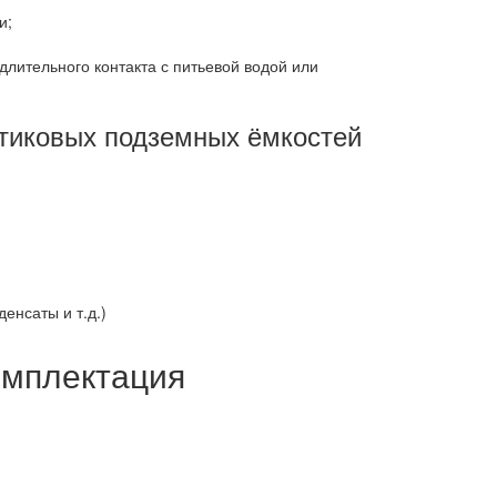
и;
лительного контакта с питьевой водой или
тиковых подземных ёмкостей
енсаты и т.д.)
омплектация