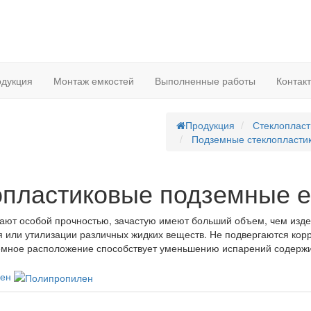
дукция
Монтаж емкостей
Выполненные работы
Контак
Продукция
Стеклопласт
Подземные стеклопласти
опластиковые подземные е
ют особой прочностью, зачастую имеют больший объем, чем изде
я или утилизации различных жидких веществ. Не подвергаются кор
емное расположение способствует уменьшению испарений содержи
лен