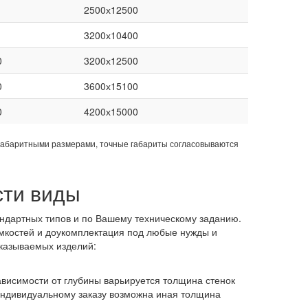
2500х12500
3200х10400
0
3200х12500
0
3600х15100
0
4200х15000
габаритными размерами, точные габариты согласовываются
сти виды
ндартных типов и по Вашему техническому заданию.
мкостей и доукомплектация под любые нужды и
казываемых изделий:
зависимости от глубины варьируется толщина стенок
 индивидуальному заказу возможна иная толщина