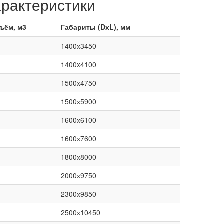
рактеристики
ъём, м3
Габариты (DхL), мм
1400х3450
1400x4100
1500x4750
1500х5900
1600х6100
1600х7600
1800х8000
2000х9750
2300х9850
2500х10450