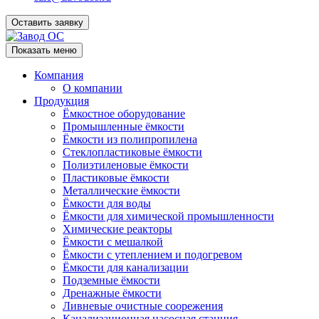
Оставить заявку
Показать меню
Компания
О компании
Продукция
Ёмкостное оборудование
Промышленные ёмкости
Ёмкости из полипропилена
Стеклопластиковые ёмкости
Полиэтиленовые ёмкости
Пластиковые ёмкости
Металлические ёмкости
Ёмкости для воды
Ёмкости для химической промышленности
Химические реакторы
Ёмкости с мешалкой
Ёмкости с утеплением и подогревом
Ёмкости для канализации
Подземные ёмкости
Дренажные ёмкости
Ливневые очистные соорежения
Канализационная насосная станция