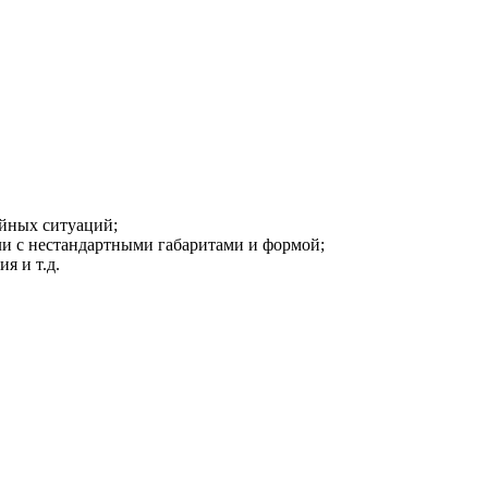
ийных ситуаций;
ли с нестандартными габаритами и формой;
я и т.д.