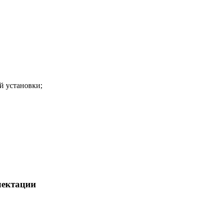
й установки;
лектации