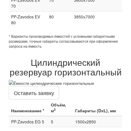
70
PP-Zavodos EV
80
3850х7000
80
* Варианты производимых ёмкостей с условными габаритными
размерами, точные габариты согласовываются при оформлении
запроса на ёмкость
Цилиндрический
резервуар горизонтальный
Оставить заявку
Объём,
3
Наименование *
м
Габариты (DхL), мм
PP-Zavodos EG 5
5
1500х2850