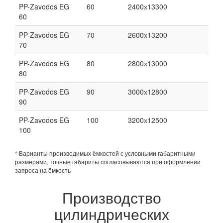
PP-Zavodos EG
60
2400х13300
60
PP-Zavodos EG
70
2600х13200
70
PP-Zavodos EG
80
2800х13000
80
PP-Zavodos EG
90
3000х12800
90
PP-Zavodos EG
100
3200х12500
100
* Варианты производимых ёмкостей с условными габаритными
размерами, точные габариты согласовываются при оформлении
запроса на ёмкость
Производство
цилиндрических