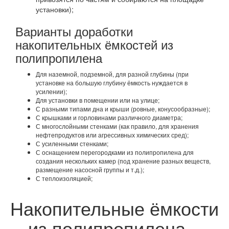
установки);
Варианты доработки
накопительных ёмкостей из
полипропилена
Для наземной, подземной, для разной глубины (при
установке на большую глубину ёмкость нуждается в
усилении);
Для установки в помещении или на улице;
С разными типами дна и крыши (ровные, конусообразные);
С крышками и горловинами различного диаметра;
С многослойными стенками (как правило, для хранения
нефтепродуктов или агрессивных химических сред);
С усиленными стенками;
С оснащением перегородками из полипропилена для
создания нескольких камер (под хранение разных веществ,
размещение насосной группы и т.д.);
С теплоизоляцией;
Накопительные ёмкости
из полипропилена –