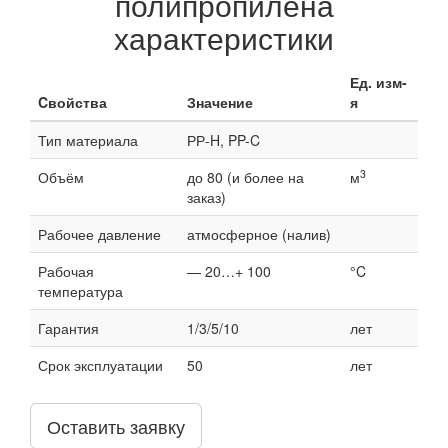
полипропилена
характеристики
Ед. изм-
Cвойства
Значение
я
Тип материала
РР-H, PP-C
3
Объём
до 80 (и более на
м
заказ)
Рабочее давление
атмосферное (налив)
Рабочая
— 20…+ 100
°C
температура
Гарантия
1/3/5/10
лет
Срок эксплуатации
50
лет
Оставить заявку