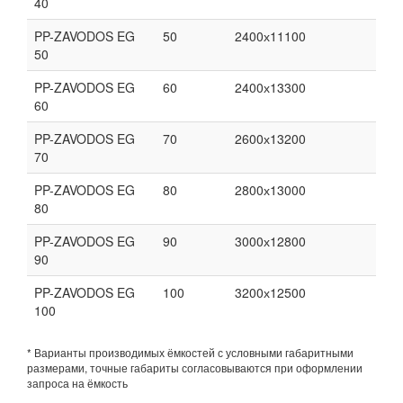
40
PP-ZAVODOS EG
50
2400х11100
50
PP-ZAVODOS EG
60
2400х13300
60
PP-ZAVODOS EG
70
2600х13200
70
PP-ZAVODOS EG
80
2800х13000
80
PP-ZAVODOS EG
90
3000х12800
90
PP-ZAVODOS EG
100
3200х12500
100
* Варианты производимых ёмкостей с условными габаритными
размерами, точные габариты согласовываются при оформлении
запроса на ёмкость