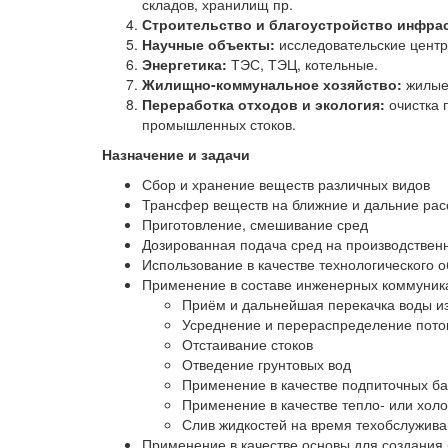
складов, хранилищ пр.
Строительство и благоустройство инфра
Научные объекты:
исследовательские центр
Энергетика:
ТЭС, ТЭЦ, котельные.
Жилищно-коммунальное хозяйство:
жилые 
Переработка отходов и экология:
очистка 
промышленных стоков.
Назначение и задачи
Сбор и хранение веществ различных видов
Трансфер веществ на ближние и дальние рас
Приготовление, смешивание сред
Дозированная подача сред на производствен
Использование в качестве технологического о
Применение в составе инженерных коммуника
Приём и дальнейшая перекачка воды и
Усреднение и перераспределение пото
Отстаивание стоков
Отведение грунтовых вод
Применение в качестве подпиточных ба
Применение в качестве тепло- или хол
Слив жидкостей на время техобслужива
Применение в качестве основы для создания 