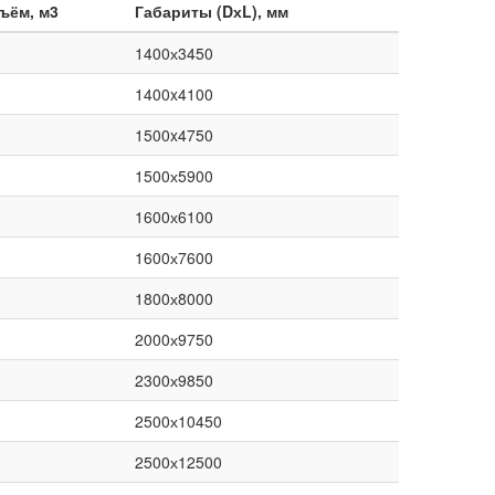
ъём, м3
Габариты (DхL), мм
1400х3450
1400x4100
1500x4750
1500х5900
1600х6100
1600х7600
1800х8000
2000х9750
2300х9850
2500х10450
2500х12500