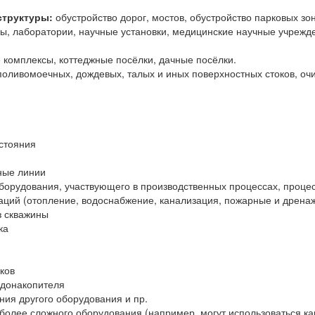
структуры:
обустройство дорог, мостов, обустройство парковых зон
ы, лаборатории, научные установки, медицинские научные учрежде
комплексы, коттеджные посёлки, дачные посёлки.
поливомоечных, дождевых, талых и иных поверхностных стоков, очи
стояния
ные линии
борудования, участвующего в производственных процессах, процесс
ций (отопление, водоснабжение, канализация, пожарные и дренаж
з скважины
ка
ков
одонакопителя
ния другого оборудования и пр.
более сложного оборудования (например, могут использоваться ка