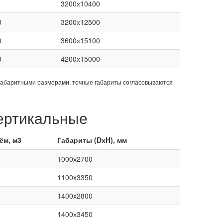
3200х10400
0
3200х12500
0
3600х15100
0
4200х15000
габаритными размерами, точные габариты согласовываются
ертикальные
ём, м3
Габариты (DхH), мм
1000х2700
1100x3350
1400x2800
1400х3450