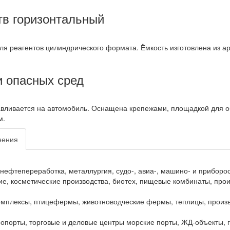
тв горизонтальный
ля реагентов цилиндрического формата. Ёмкость изготовлена из а
и опасных сред
вливается на автомобиль. Оснащена крепежами, площадкой для об
м.
нения
ефтепереработка, металлургия, судо-, авиа-, машино- и приборос
е, косметические производства, биотех, пищевые комбинаты, произ
плексы, птицефермы, животноводческие фермы, теплицы, произво
опорты, торговые и деловые центры морские порты, ЖД-объекты, г