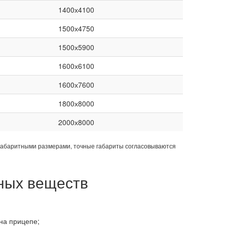
1400х4100
1500х4750
1500х5900
1600х6100
1600х7600
1800х8000
2000х8000
габаритными размерами, точные габариты согласовываются
ных веществ
на прицепе;