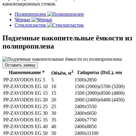
канализационных стоков.
Полипропилен
Чёрные
Стеклопластик
Подземные накопительные ёмкости из
полипропилена
Оставить заявку
3
Наименование *
Габариты (DхL), мм
Объём, м
PP-ZAVODOS EG 5
5
1500х2850
PP-ZAVODOS EG 10
10
1500 (2000)х5700 (3200)
PP-ZAVODOS EG 15
15
1500 (2000)х8500 (4800)
PP-ZAVODOS EG 20
20
2000 (2400)х6400 (4450)
PP-ZAVODOS EG 25
25
2400х5550
PP-ZAVODOS EG 30
30
2400х6650
PP-ZAVODOS EG 35
35
2400х7750
PP-ZAVODOS EG 40
40
2400х8850
PP-ZAVODOS EG 50
50
2400х11100