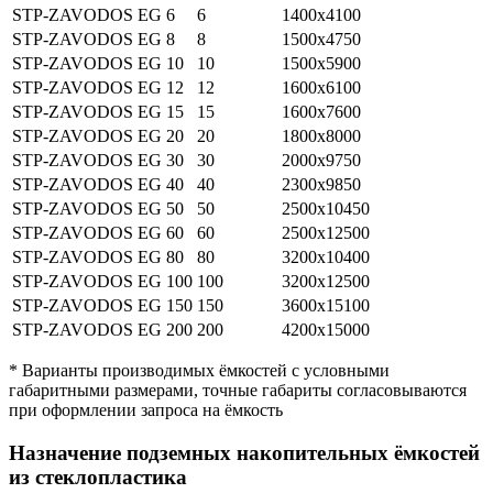
STP-ZAVODOS EG 6
6
1400x4100
STP-ZAVODOS EG 8
8
1500x4750
STP-ZAVODOS EG 10
10
1500х5900
STP-ZAVODOS EG 12
12
1600х6100
STP-ZAVODOS EG 15
15
1600х7600
STP-ZAVODOS EG 20
20
1800х8000
STP-ZAVODOS EG 30
30
2000х9750
STP-ZAVODOS EG 40
40
2300х9850
STP-ZAVODOS EG 50
50
2500х10450
STP-ZAVODOS EG 60
60
2500х12500
STP-ZAVODOS EG 80
80
3200х10400
STP-ZAVODOS EG 100
100
3200х12500
STP-ZAVODOS EG 150
150
3600х15100
STP-ZAVODOS EG 200
200
4200х15000
* Варианты производимых ёмкостей с условными
габаритными размерами, точные габариты согласовываются
при оформлении запроса на ёмкость
Назначение подземных накопительных ёмкостей
из стеклопластика