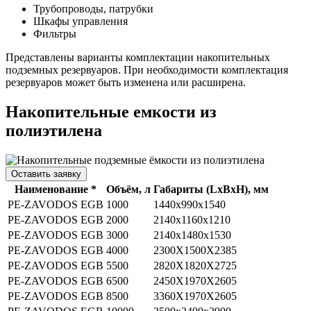
Трубопроводы, патрубки
Шкафы управления
Фильтры
Представлены варианты комплектации накопительных
подземных резервуаров. При необходимости комплектация
резервуаров может быть изменена или расширена.
Накопительные емкости из
полиэтилена
Оставить заявку
Наименование *
Объём, л
Габариты (LхBхH), мм
PE-ZAVODOS EGB
1000
1440х990х1540
PE-ZAVODOS EGB
2000
2140х1160х1210
PE-ZAVODOS EGB
3000
2140х1480х1530
PE-ZAVODOS EGB
4000
2300X1500X2385
PE-ZAVODOS EGB
5500
2820X1820X2725
PE-ZAVODOS EGB
6500
2450X1970X2605
PE-ZAVODOS EGB
8500
3360X1970X2605