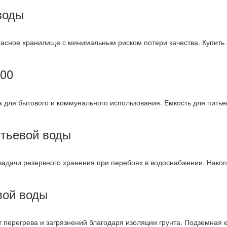
воды
пасное хранилище с минимальным риском потери качества. Купить
000
а для бытового и коммунального использования. Емкость для пить
итьевой воды
задачи резервного хранения при перебоях в водоснабжении. Накоп
вой воды
перегрева и загрязнений благодаря изоляции грунта. Подземная е