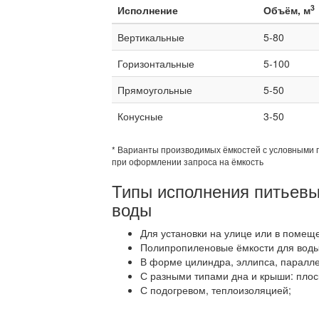
3
Исполнение
Объём, м
Вертикальные
5-80
Горизонтальные
5-100
Прямоугольные
5-50
Конусные
3-50
* Варианты производимых ёмкостей с условными 
при оформлении запроса на ёмкость
Типы исполнения питьевы
воды
Для установки на улице или в помещ
Полипропиленовые ёмкости для воды
В форме цилиндра, эллипса, паралл
С разными типами дна и крыши: плос
С подогревом, теплоизоляцией;