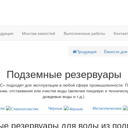
дукция
Монтаж емкостей
Выполненные работы
Контак
Продукция
Ёмкости для
Подземные резервуары
С» подходят для эксплуатации в любой сфере промышленности. П
качки, отстаивания или очистки воды (включая пищевую и техничес
дождевые воды и т.д.).
тик
Чёрные
Металлические
е резервуары для воды из по