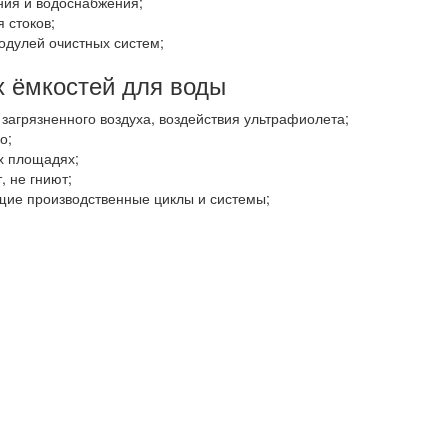
ния и водоснабжения;
 стоков;
одулей очистных систем;
 ёмкостей для воды
агрязненного воздуха, воздействия ультрафиолета;
о;
х площадях;
, не гниют;
щие производственные циклы и системы;