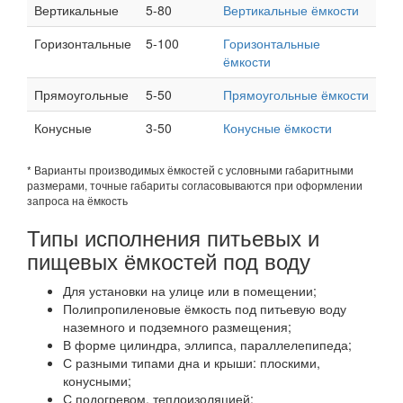
Вертикальные
5-80
Вертикальные ёмкости
Горизонтальные
5-100
Горизонтальные
ёмкости
Прямоугольные
5-50
Прямоугольные ёмкости
Конусные
3-50
Конусные ёмкости
* Варианты производимых ёмкостей с условными габаритными
размерами, точные габариты согласовываются при оформлении
запроса на ёмкость
Типы исполнения питьевых и
пищевых ёмкостей под воду
Для установки на улице или в помещении;
Полипропиленовые ёмкость под питьевую воду
наземного и подземного размещения;
В форме цилиндра, эллипса, параллелепипеда;
С разными типами дна и крыши: плоскими,
конусными;
С подогревом, теплоизоляцией;